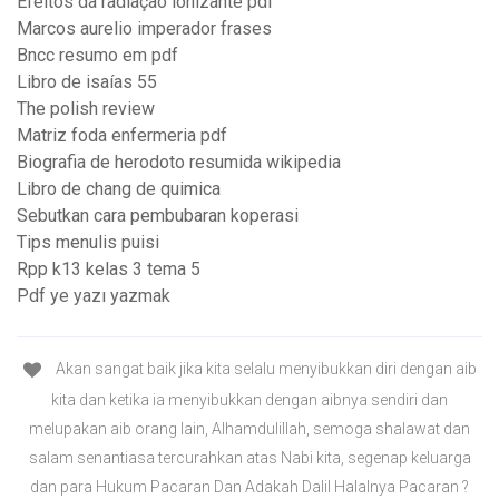
Efeitos da radiação ionizante pdf
Marcos aurelio imperador frases
Bncc resumo em pdf
Libro de isaías 55
The polish review
Matriz foda enfermeria pdf
Biografia de herodoto resumida wikipedia
Libro de chang de quimica
Sebutkan cara pembubaran koperasi
Tips menulis puisi
Rpp k13 kelas 3 tema 5
Pdf ye yazı yazmak
Akan sangat baik jika kita selalu menyibukkan diri dengan aib
kita dan ketika ia menyibukkan dengan aibnya sendiri dan
melupakan aib orang lain, Alhamdulillah, semoga shalawat dan
salam senantiasa tercurahkan atas Nabi kita, segenap keluarga
dan para Hukum Pacaran Dan Adakah Dalil Halalnya Pacaran ?