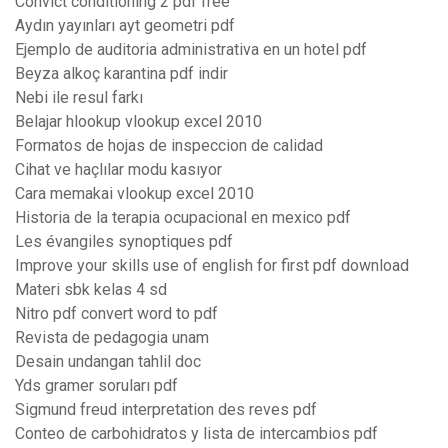
Convict conditioning 2 pdf free
Aydın yayınları ayt geometri pdf
Ejemplo de auditoria administrativa en un hotel pdf
Beyza alkoç karantina pdf indir
Nebi ile resul farkı
Belajar hlookup vlookup excel 2010
Formatos de hojas de inspeccion de calidad
Cihat ve haçlılar modu kasıyor
Cara memakai vlookup excel 2010
Historia de la terapia ocupacional en mexico pdf
Les évangiles synoptiques pdf
Improve your skills use of english for first pdf download
Materi sbk kelas 4 sd
Nitro pdf convert word to pdf
Revista de pedagogia unam
Desain undangan tahlil doc
Yds gramer soruları pdf
Sigmund freud interpretation des reves pdf
Conteo de carbohidratos y lista de intercambios pdf