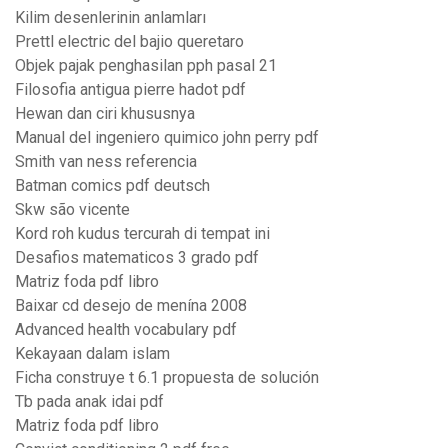
Kilim desenlerinin anlamları
Prettl electric del bajio queretaro
Objek pajak penghasilan pph pasal 21
Filosofia antigua pierre hadot pdf
Hewan dan ciri khususnya
Manual del ingeniero quimico john perry pdf
Smith van ness referencia
Batman comics pdf deutsch
Skw são vicente
Kord roh kudus tercurah di tempat ini
Desafios matematicos 3 grado pdf
Matriz foda pdf libro
Baixar cd desejo de menína 2008
Advanced health vocabulary pdf
Kekayaan dalam islam
Ficha construye t 6.1 propuesta de solución
Tb pada anak idai pdf
Matriz foda pdf libro