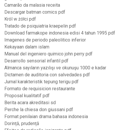
Camarão da malasia receita
Descargar batman comics pdf
Król w żółci pdf
Tratado de psiquiatria kraepelin pdf
Download farmakope indonesia edisi 4 tahun 1995 pdf
Imagenes de periodo paleolitico inferior
Kekayaan dalam islam
Manual del ingeniero quimico john perry pdf
Desarrollo sensorial infantil pdf
Almanca sayıların yazılışı ve okunuşu 1000 e kadar
Dictamen de auditoria con salvedades pdf
Jurnal karakteristik tepung terigu pdf
Formato de requisicion restaurante
Proposal kualitatif pdf
Berita acara akreditasi sd
Perche la chiesa don giussani pdf
Format penilaian drama bahasa indonesia
Dorință, prudență