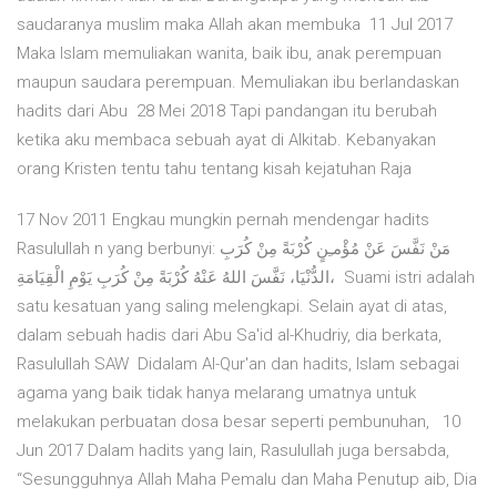
saudaranya muslim maka Allah akan membuka 11 Jul 2017
Maka Islam memuliakan wanita, baik ibu, anak perempuan
maupun saudara perempuan. Memuliakan ibu berlandaskan
hadits dari Abu 28 Mei 2018 Tapi pandangan itu berubah
ketika aku membaca sebuah ayat di Alkitab. Kebanyakan
orang Kristen tentu tahu tentang kisah kejatuhan Raja
17 Nov 2011 Engkau mungkin pernah mendengar hadits
Rasulullah n yang berbunyi: مَنْ نَفَّسَ عَنْ مُؤْمـِنٍ كُرْبَةً مِنْ كُرَبِ
الدُّنْيَا، نَفَّسَ اللهُ عَنْهُ كُرْبَةً مِنْ كُرَبِ يَوْمِ الْقِيَامَةِ، Suami istri adalah
satu kesatuan yang saling melengkapi. Selain ayat di atas,
dalam sebuah hadis dari Abu Sa'id al-Khudriy, dia berkata,
Rasulullah SAW Didalam Al-Qur'an dan hadits, Islam sebagai
agama yang baik tidak hanya melarang umatnya untuk
melakukan perbuatan dosa besar seperti pembunuhan, 10
Jun 2017 Dalam hadits yang lain, Rasulullah juga bersabda,
“Sesungguhnya Allah Maha Pemalu dan Maha Penutup aib, Dia