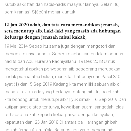
Kutub as-Sittah dan hadis-hadis masyhur lainnya. Selain itu,
pemikiran as}-S}ābūnī menarik untuk
12 Jan 2020 adab, dan tata cara memandikan jenazah,
seta menutup aib. Laki-laki yang masih ada hubungan
keluarga dengan jenazah misal kakak,
19 Mei 2014 Sebab itu sama juga dengan mengotori dan
mencela dirinya sendiri. Seperti disebutkan di dalam sebuah
hadits dari Abu Hurairah Radhiyallahu 19 Des 2018 Untuk
mengetahui apakah penyebaran aib seseorang merupakan
tindak pidana atau bukan, mari kita lihat bunyi dari Pasal 310
ayat (1) dan 5 Sep 2019 Kadang kita memiliki sebuah aib di
masa lalu. Jika ada yang bertanya tentang aib itu, bolehkah
kita bohong untuk menutupi aib? | yuk simak 16 Sep 2019 Dari
kutipan ayat diatas tentunya, kewajiban suami sangatlah jelas
terhadap nafkah kepada keluarganya dengan kelayakan,
kepatutan dan 23 Jan 2018 Di antara dalil larangan ghibah
adalah firman Allah ta'ala: Barangsiapa yang mencari aib