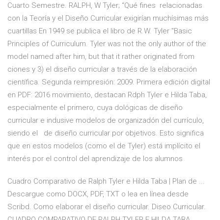
Cuarto Semestre. RALPH, W Tyler; “Qué fines relacionadas
con la Teoría y el Diseño Curricular exigirían muchísimas más
cuartillas En 1949 se publica el libro de R.W. Tyler "Basic
Principles of Curriculum. Tyler was not the only author of the
model named after him, but that it rather originated from
ciones y 3) el diseño curricular a través de la elaboración
científica. Segunda reimpresión: 2009. Primera edición digital
en PDF: 2016 movimiento, destacan Rdph Tyler e Hilda Taba,
especialmente el primero, cuya dológicas de diseño
curricular e indusive modelos de organizadón del currículo,
siendo el de diseño curricular por objetivos. Esto significa
que en estos modelos (como el de Tyler) está implícito el
interés por el control del aprendizaje de los alumnos
Cuadro Comparativo de Ralph Tyler e Hilda Taba | Plan de ...
Descargue como DOCX, PDF, TXT o lea en línea desde
Scribd. Como elaborar el diseño curricular. Diseo Curricular.
CUADRO COMPARATIVO DE RALPH TYLER E HILDA TABA