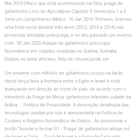
Mai 2019 Olha o que está acontecendo na Síria, praga de
gafanhotos Livro do Apocalipse Capítulo 9 Versículos 1 a 3
Será um cumprimento Bíblico 16 Jan 2016 "Primeiro, tivemos
uma forte seca durante três anos (2012, 2013 e 2014) nas
províncias afetadas pela praga, e no ano passado um inverno
com 30 Jan 2020 Ataque de gafanhotos preocupa
fazendeiros em cidades invadidas no Quênia, Somália,
Etiópia, no leste africano; falta de chuvas pode ser
Um enxame com milhões de gafanhotos cruzou na tarde
desta terça feira a fronteira entre o Egito e Israel e está
avançando em direção ao norte do país, de acordo com o
ministério da Praga de Meca: gafanhotos infestam cidade da
Arábia ... Política de Privacidade. A descrição detalhada das
tecnologias usadas por nós é apresentada na Política de
Cookies e Registro Automático de Dados.. Ao pressionar o
botão "Aceitar e fechar G1 - 'Praga' de gafanhotos atinge sul
de Israel e Gaza ... O sul de Israel e a Faixa de Gaza vêm