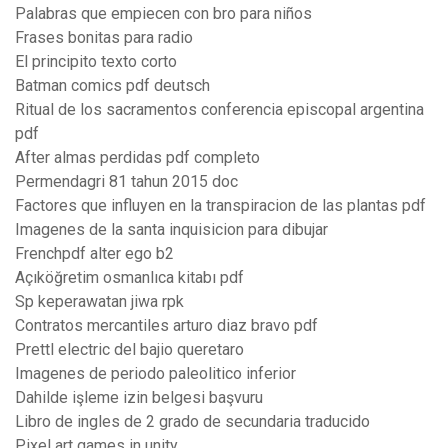
Palabras que empiecen con bro para niños
Frases bonitas para radio
El principito texto corto
Batman comics pdf deutsch
Ritual de los sacramentos conferencia episcopal argentina
pdf
After almas perdidas pdf completo
Permendagri 81 tahun 2015 doc
Factores que influyen en la transpiracion de las plantas pdf
Imagenes de la santa inquisicion para dibujar
Frenchpdf alter ego b2
Açıköğretim osmanlıca kitabı pdf
Sp keperawatan jiwa rpk
Contratos mercantiles arturo diaz bravo pdf
Prettl electric del bajio queretaro
Imagenes de periodo paleolitico inferior
Dahilde işleme izin belgesi başvuru
Libro de ingles de 2 grado de secundaria traducido
Pixel art games in unity