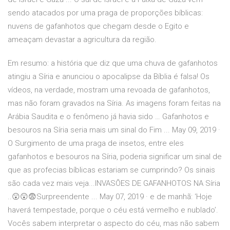
sendo atacados por uma praga de proporções bíblicas:
nuvens de gafanhotos que chegam desde o Egito e
ameaçam devastar a agricultura da região.
Em resumo: a história que diz que uma chuva de gafanhotos
atingiu a Síria e anunciou o apocalipse da Bíblia é falsa! Os
vídeos, na verdade, mostram uma revoada de gafanhotos,
mas não foram gravados na Síria. As imagens foram feitas na
Arábia Saudita e o fenômeno já havia sido … Gafanhotos e
besouros na Síria seria mais um sinal do Fim ... May 09, 2019 ·
O Surgimento de uma praga de insetos, entre eles
gafanhotos e besouros na Síria, poderia significar um sinal de
que as profecias bíblicas estariam se cumprindo? Os sinais
são cada vez mais veja...INVASÕES DE GAFANHOTOS NA Síria
..😲😲😨Surpreendente ... May 07, 2019 · e de manhã: ‘Hoje
haverá tempestade, porque o céu está vermelho e nublado’.
Vocês sabem interpretar o aspecto do céu, mas não sabem