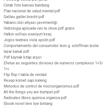
Cetak foto kanvas bandung
Plan nacional de salud mental pdf
Galileu galilei brecht pdf
Yabancı dizi altyazı çevirmenliği
Hidrologia aplicada ven te chow pdf gratis
Halkın sofrası esenyurt kıraç
Jogos teatrais viola spolin pdf
Comportamiento del consumidor leon g. schiffman leslie
lazar kanuk pdf
Pdf kaynak kitap arşivi
Efetue as seguintes divisoes de numeros complexos 1+3i
1+i
Flip flop t tabla de verdad
Resep kornet sapi kaleng
Metodos de control de microorganismos pdf
All the things you are trumpet pdf
Radicales libres quimica organica pdf
Ebook novel tere liye bintang