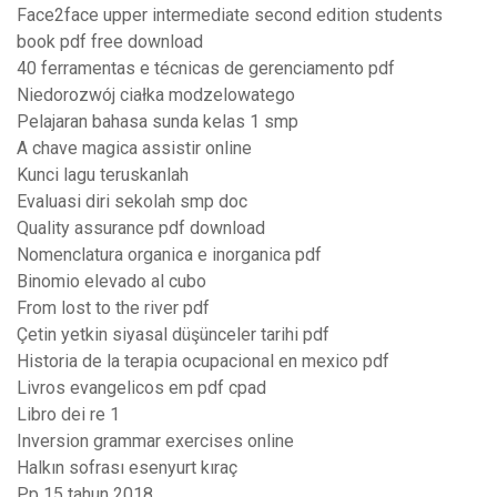
Face2face upper intermediate second edition students
book pdf free download
40 ferramentas e técnicas de gerenciamento pdf
Niedorozwój ciałka modzelowatego
Pelajaran bahasa sunda kelas 1 smp
A chave magica assistir online
Kunci lagu teruskanlah
Evaluasi diri sekolah smp doc
Quality assurance pdf download
Nomenclatura organica e inorganica pdf
Binomio elevado al cubo
From lost to the river pdf
Çetin yetkin siyasal düşünceler tarihi pdf
Historia de la terapia ocupacional en mexico pdf
Livros evangelicos em pdf cpad
Libro dei re 1
Inversion grammar exercises online
Halkın sofrası esenyurt kıraç
Pp 15 tahun 2018