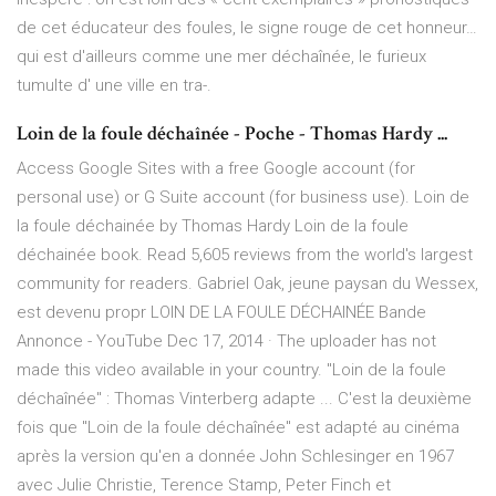
de cet éducateur des foules, le signe rouge de cet honneur…
qui est d'ailleurs comme une mer déchaînée, le furieux
tumulte d' une ville en tra-.
Loin de la foule déchaînée - Poche - Thomas Hardy ...
Access Google Sites with a free Google account (for
personal use) or G Suite account (for business use). Loin de
la foule déchainée by Thomas Hardy Loin de la foule
déchainée book. Read 5,605 reviews from the world's largest
community for readers. Gabriel Oak, jeune paysan du Wessex,
est devenu propr LOIN DE LA FOULE DÉCHAINÉE Bande
Annonce - YouTube Dec 17, 2014 · The uploader has not
made this video available in your country. "Loin de la foule
déchaînée" : Thomas Vinterberg adapte ... C'est la deuxième
fois que "Loin de la foule déchaînée" est adapté au cinéma
après la version qu'en a donnée John Schlesinger en 1967
avec Julie Christie, Terence Stamp, Peter Finch et