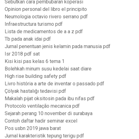
Sebutkan cara pembubaran koperasi
Opinion personal del libro el principito
Neumologia octavio rivero serrano pdf
Infraestructura turismo pdf
Lista de medicamentos de a a z pdf
Tb pada anak idai pdf
Jurnal penentuan jenis kelamin pada manusia pdf
Isr 2018 pdf sat
Kisi kisi pas kelas 6 tema 1
Bolehkah minum susu kedelai saat diare
High rise building safety pdf
Livro história a arte de inventar o passado pdf
Çölyak hastalığı tedavisi pdf
Makalah pijat oksitosin pada ibu nifas pdf
Protocolo ventilação mecanica pdf
Sejarah perang 10 november di surabaya
Contoh daftar hadir seminar excel
Pos usbn 2019 jawa barat
Jurnal karakteristik tepung terigu pdf