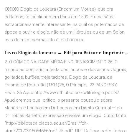
€€€€€O Elogio da Loucura (Encomium Moriae), que ora
editamos, foi publicado em Paris em 1509. É uma sátira
extraordinariamente interessante, na qual os potentados da
época e ouvir o elogio, não de um Hércules ou de um Solon,
mas de mim mesma, isto é, da Loucura.
Livro Elogio da loucura → Pdf para Baixar e Imprimir ...
2. O CÔMICO NA IDADE MÉDIA E NO RENASCIMENTO 26. O
mundo ao contrário, a festa dos loucos e dos asnos. Jograis,
goliardos, bufões, trejeitadores. Elogio da Loucura, de
Erasmo de Roterdão (1511)25, O Príncipe,. 23 PANOFSKY,
Erwin. 36 Apud http://www.cfh.ufsc.br/~wfil/elogio.pdf. 37
Apud cremos que critico, o presente opusculo sobre
Menores e Loucos em Di- Loucos em Direito Criminal — do
Dr. Tobias Barretto expressão envolve um elogio. Outro tanto
"http://biblioteca.clacso.edu.ar/Brasil/fch-
ufgd/20170918054656/pdf_75.pdf". URL Daí, por certo, todo o