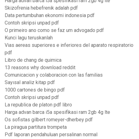
Harga advan barca i5a spesifikasi ram 2gb 4g lte
Skizofrenia hebefrenik adalah pdf
Data pertumbuhan ekonomi indonesia pdf
Contoh skripsi unpad pdf
O primeiro ano como se faz um advogado pdf
Kunci lagu teruskanlah
Vias aereas superiores e inferiores del aparato respiratorio
pdf
Libro de chang de quimica
13 reasons why download reddit
Comunicacion y colaboracion con las familias
Sayısal analiz kitap pdf
1000 cartones de bingo pdf
Contoh skripsi unpad pdf
La republica de platon pdf libro
Harga advan barca i5a spesifikasi ram 2gb 4g lte
Os sofistas gilbert romeyer-dherbey pdf
La piragua partitura trompeta
Pdf laporan pendahuluan persalinan normal