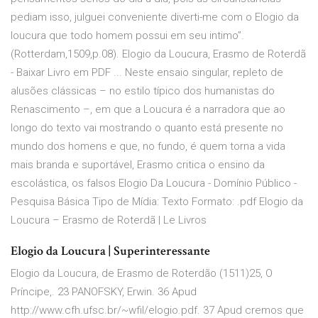
pediam isso, julguei conveniente diverti-me com o Elogio da
loucura que todo homem possui em seu intimo”.
(Rotterdam,1509,p.08). Elogio da Loucura, Erasmo de Roterdã
- Baixar Livro em PDF ... Neste ensaio singular, repleto de
alusões clássicas – no estilo típico dos humanistas do
Renascimento –, em que a Loucura é a narradora que ao
longo do texto vai mostrando o quanto está presente no
mundo dos homens e que, no fundo, é quem torna a vida
mais branda e suportável, Erasmo critica o ensino da
escolástica, os falsos Elogio Da Loucura - Domínio Público -
Pesquisa Básica Tipo de Mídia: Texto Formato: .pdf Elogio da
Loucura – Erasmo de Roterdã | Le Livros
Elogio da Loucura | Superinteressante
Elogio da Loucura, de Erasmo de Roterdão (1511)25, O
Príncipe,. 23 PANOFSKY, Erwin. 36 Apud
http://www.cfh.ufsc.br/~wfil/elogio.pdf. 37 Apud cremos que