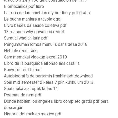
Articulo 3 24 y 130 dela constitucion de 1917
Biomecanica pdf libro
La feria de las tinieblas ray bradbury pdf gratis
Le buone maniere a tavola oggi
Livro bases da saúde coletiva pdf
13 reasons why download reddit
Surat al waqiah latin pdf
Pengumuman lomba menulis dana desa 2018
Nebi ile resul farkı
Cara memakai vlookup excel 2010
Libro de la busqueda alfonso lara castilla
Konversi feet to mm
Autobiografía de benjamin franklin pdf download
Soal mid semester 2 kelas 7 pkn kurikulum 2013
Soal fisika alat optik kelas 11
Poemas de rumi pdf
Donde habitan los angeles libro completo gratis pdf para
descargar
Historia del rock en mexico pdf