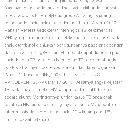
sekolah dan 10% kasus faringitis pada orang dewasa.
Biasanya terjadi pada musim dingin yaitu akibat dari infeksi
Streptococcus ß hemolyticus group A. Faringitis jarang
terjadi pada anak-anak kurang dari tiga tahun (Acerra, 2010).
Makalah Referat Kedokteran: Meningitis TB Rekomendasi
WHO yang terakhir mengenai pelaksanaan tuberkulosis pada
anak, etambutol dianjurkan penggunaannya pada anak dengan
dosis 15-25 mg / kgBB / hari. Etambutol dapat diberikan pada
anak dengan TB berat dan kecurigaan TB resisten-obat jika
obat-obat lainnya tidak tersedia atau tidak dapat digunakan
(Nastiti N. Rahajoe, dkk., 2007). PETUNJUK TEKNIS
MANAJEMEN TB ANAK Mar 17, 2016 · Besarnya angka kejadian
TB pada anak terinfeksi HIV sampai saat ini sulit diperoleh
secara akurat. Meningkatnya jumlah kasus TB pada anak
terinfeksi HIV disebabkan tingginya transmisi Mycobacterium
tuberculosis dan kerentanan anak (CD 4 kurang dari 15%,
umur di bawah 5 tahun).