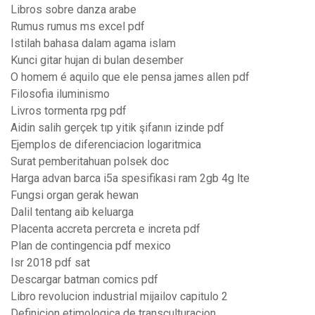
Libros sobre danza arabe
Rumus rumus ms excel pdf
Istilah bahasa dalam agama islam
Kunci gitar hujan di bulan desember
O homem é aquilo que ele pensa james allen pdf
Filosofia iluminismo
Livros tormenta rpg pdf
Aidin salih gerçek tıp yitik şifanın izinde pdf
Ejemplos de diferenciacion logaritmica
Surat pemberitahuan polsek doc
Harga advan barca i5a spesifikasi ram 2gb 4g lte
Fungsi organ gerak hewan
Dalil tentang aib keluarga
Placenta accreta percreta e increta pdf
Plan de contingencia pdf mexico
Isr 2018 pdf sat
Descargar batman comics pdf
Libro revolucion industrial mijailov capitulo 2
Definicion etimologica de transculturacion