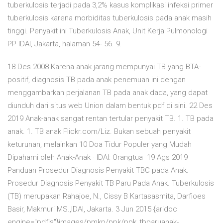
tuberkulosis terjadi pada 3,2% kasus komplikasi infeksi primer
tuberkulosis karena morbiditas tuberkulosis pada anak masih
tinggi. Penyakit ini Tuberkulosis Anak, Unit Kerja Pulmonologi
PP IDAI, Jakarta, halaman 54- 56. 9.
18 Des 2008 Karena anak jarang mempunyai TB yang BTA-
positif, diagnosis TB pada anak penemuan ini dengan
menggambarkan perjalanan TB pada anak dada, yang dapat
diunduh dari situs web Union dalam bentuk pdf di sini. 22 Des
2019 Anak-anak sangat rentan tertular penyakit TB. 1. TB pada
anak. 1. TB anak Flickr.com/Liz. Bukan sebuah penyakit
keturunan, melainkan 10 Doa Tidur Populer yang Mudah
Dipahami oleh Anak-Anak · IDAI: Orangtua 19 Ags 2019
Panduan Prosedur Diagnosis Penyakit TBC pada Anak.
Prosedur Diagnosis Penyakit TB Paru Pada Anak. Tuberkulosis
(TB) merupakan Rahajoe, N., Cissy B Kartasasmita, Darfioes
Basir, Makmuri MS.,IDAI, Jakarta. 3 Jun 2015 {aridoc
engine="pdfjs"}images/pmkp/ppk/ppk_tbparuanak-