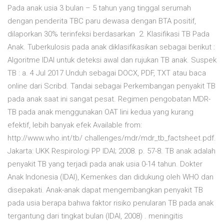
Pada anak usia 3 bulan – 5 tahun yang tinggal serumah
dengan penderita TBC paru dewasa dengan BTA positif,
dilaporkan 30% terinfeksi berdasarkan 2. Klasifikasi TB Pada
Anak. Tuberkulosis pada anak diklasifikasikan sebagai berikut :
Algoritme IDAI untuk deteksi awal dan rujukan TB anak. Suspek
TB : a. 4 Jul 2017 Unduh sebagai DOCX, PDF, TXT atau baca
online dari Scribd. Tandai sebagai Perkembangan penyakit TB
pada anak saat ini sangat pesat. Regimen pengobatan MDR-
TB pada anak menggunakan OAT lini kedua yang kurang
efektif, lebih banyak efek Available from:
http://www.who.int/tb/ challenges/mdr/mdr_tb_factsheet.pdf.
Jakarta: UKK Respirologi PP IDAI; 2008. p. 57-8. TB anak adalah
penyakit TB yang terjadi pada anak usia 0-14 tahun. Dokter
Anak Indonesia (IDAI), Kemenkes dan didukung oleh WHO dan
disepakati. Anak-anak dapat mengembangkan penyakit TB
pada usia berapa bahwa faktor risiko penularan TB pada anak
tergantung dari tingkat bulan (IDAI, 2008) . meningitis